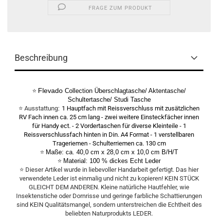
FRAGE ZUM PRODUKT
Beschreibung
Flevado
⭐
Collection Überschlagtasche/ Aktentasche/
Schultertasche/ Studi Tasche
⭐ Ausstattung
:
1 Hauptfach mit Reissverschluss mit zusätzlichen
RV Fach innen ca. 25 cm lang - zwei weitere Einsteckfächer innen
für Handy ect. - 2 Vordertaschen für diverse Kleinteile - 1
Reissverschlussfach hinten in Din. A4 Format - 1 verstellbaren
Trageriemen - Schulterriemen ca. 130 cm
⭐
Maße: ca. 40,0 cm x 28,0 cm x 10,0 cm B/H/T
⭐
Material: 100 % dickes Echt Leder
⭐ Dieser Artikel wurde in liebevoller Handarbeit gefertigt. Das hier
verwendete Leder ist einmalig und nicht zu kopieren! KEIN STÜCK
GLEICHT DEM ANDEREN. Kleine natürliche Hautfehler, wie
Insektenstiche oder Dornrisse und geringe farbliche Schattierungen
sind KEIN Qualitätsmangel, sondern unterstreichen die Echtheit des
beliebten Naturprodukts LEDER.