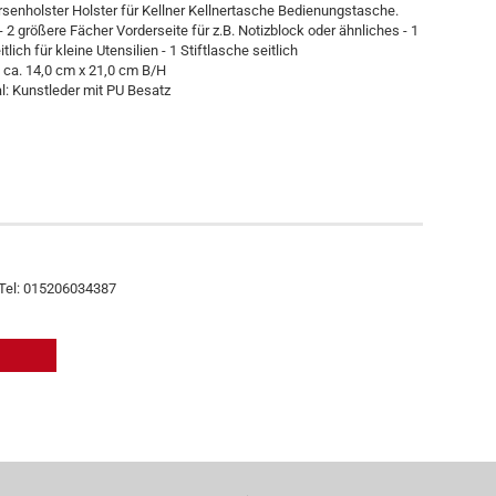
senholster Holster für Kellner Kellnertasche Bedienungstasche.
 2 größere Fächer Vorderseite für z.B. Notizblock oder ähnliches - 1
lich für kleine Utensilien - 1 Stiftlasche seitlich
ca. 14,0 cm x 21,0 cm B/H
l: Kunstleder mit PU Besatz
 Tel: 015206034387