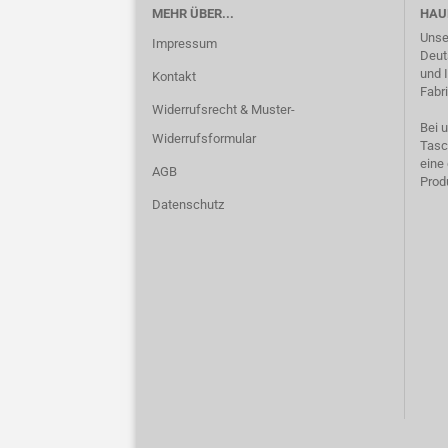
MEHR ÜBER...
HAU
Unse
Impressum
Deut
und 
Kontakt
Fabri
Widerrufsrecht & Muster-
Bei 
Widerrufsformular
Tasc
eine
AGB
Prod
Datenschutz