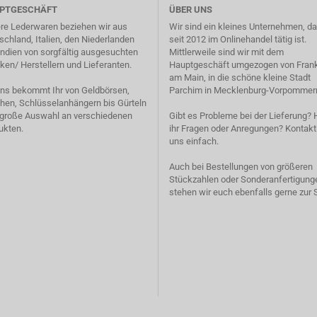
PTGESCHÄFT
ÜBER UNS
re Lederwaren beziehen wir aus
Wir sind ein kleines Unternehmen, d
schland, Italien, den Niederlanden
seit 2012 im Onlinehandel tätig ist.
Indien von sorgfältig ausgesuchten
Mittlerweile sind wir mit dem
ken/ Herstellern und Lieferanten.
Hauptgeschäft umgezogen von Frank
am Main, in die schöne kleine Stadt
uns bekommt Ihr von Geldbörsen,
Parchim in Mecklenburg-Vorpommer
hen, Schlüsselanhängern bis Gürteln
 große Auswahl an verschiedenen
Gibt es Probleme bei der Lieferung? 
ukten.
ihr Fragen oder Anregungen? Kontakti
uns einfach.
Auch bei Bestellungen von größeren
Stückzahlen oder Sonderanfertigung
stehen wir euch ebenfalls gerne zur S