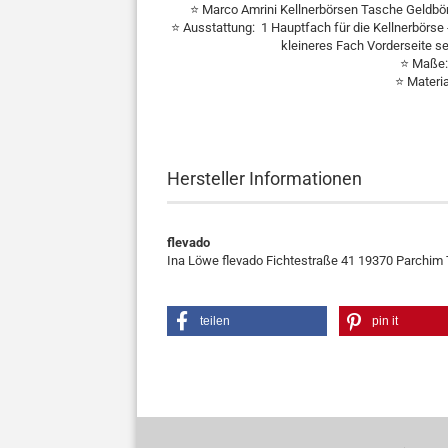
⭐ Marco Amrini Kellnerbörsen Tasche Geldbör
⭐ Ausstattung: 1 Hauptfach für die Kellnerbörse -
kleineres Fach Vorderseite seit
⭐ Maße: 
⭐ Materia
Hersteller Informationen
flevado
Ina Löwe flevado Fichtestraße 41 19370 Parchim
teilen
pin it