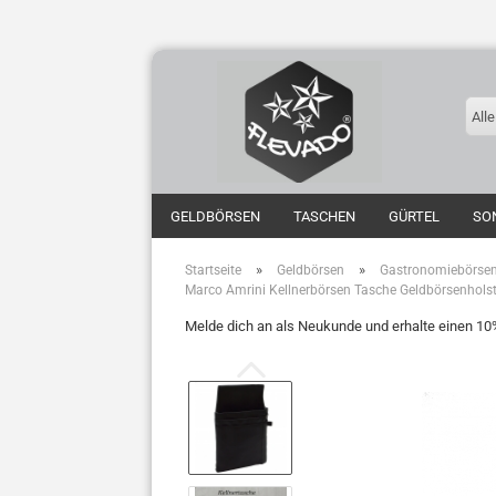
Alle
GELDBÖRSEN
TASCHEN
GÜRTEL
SO
»
»
Startseite
Geldbörsen
Gastronomiebörsen
Marco Amrini Kellnerbörsen Tasche Geldbörsenholste
Melde dich an als Neukunde und erhalte einen 1