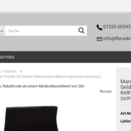
<meta name="p:doma
<meta name="p:
01520 60343
Suche...
info@flevado
NSTIGES
»
/ -taschen
r Holster für Kellner Kellnertasche Bedienungstasche (schwarz)
Marc
0% Rabattcode ab einem Mindestbestellwert von 20€
Geld
flevado
Kell
(sch
Art.Nr
Liefer