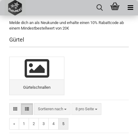
Melde dich an als Neukunde und erhalte einen 10% Rabattcode ab
einem Mindestbestellwert von 20€
Gürtel
Gürtelschnallen
Sortieren nach
pro Seite
Sortieren nach
8 pro Seite
«
1
2
3
4
5