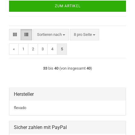
ZUM ARTIKEL
Sortieren nach
pro Seite
Sortieren nach
8 pro Seite
«
1
2
3
4
5
33
bis
40
(von insgesamt
40
)
Hersteller
flevado
Sicher zahlen mit PayPal